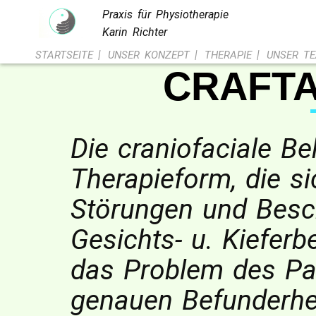
Praxis für Physiotherapie
Karin Richter
|
|
|
STARTSEITE
UNSER KONZEPT
THERAPIE
UNSER T
CRAFTA
Die craniofaciale Be
Therapieform, die si
Störungen und Besc
Gesichts- u. Kieferb
das Problem des Pat
genauen Befunderhe